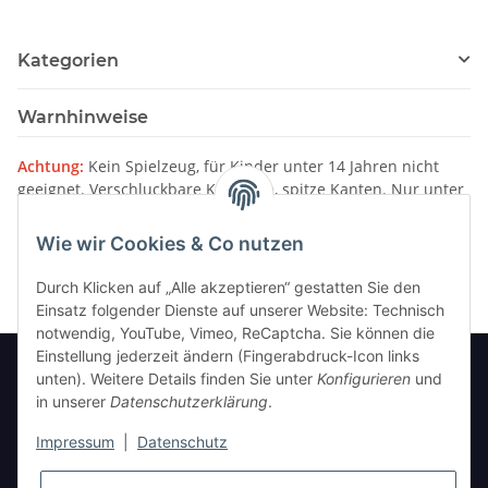
Kategorien
Warnhinweise
Achtung:
Kein Spielzeug, für Kinder unter 14 Jahren nicht
geeignet. Verschluckbare Kleinteile, spitze Kanten. Nur unter
Aufsicht von Erwachsenen verwenden.
Wie wir Cookies & Co nutzen
Bitte beachten Sie unsere
Warnhinweise
Durch Klicken auf „Alle akzeptieren“ gestatten Sie den
Einsatz folgender Dienste auf unserer Website: Technisch
notwendig, YouTube, Vimeo, ReCaptcha. Sie können die
Einstellung jederzeit ändern (Fingerabdruck-Icon links
unten). Weitere Details finden Sie unter
Konfigurieren
und
in unserer
Datenschutzerklärung
.
Informationen
Impressum
|
Datenschutz
Gesetzliche Informationen