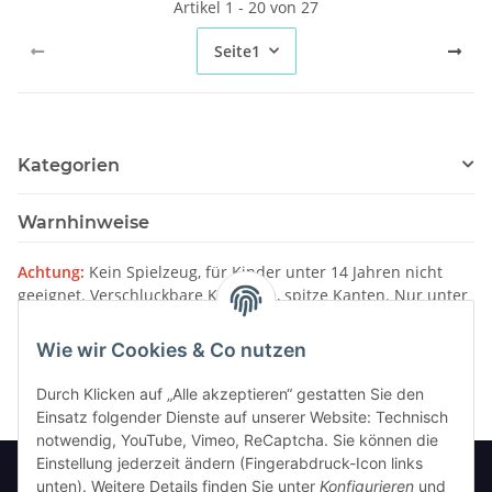
Artikel 1 - 20 von 27
Seite
1
Kategorien
Warnhinweise
Achtung:
Kein Spielzeug, für Kinder unter 14 Jahren nicht
geeignet. Verschluckbare Kleinteile, spitze Kanten. Nur unter
Aufsicht von Erwachsenen verwenden.
Wie wir Cookies & Co nutzen
Bitte beachten Sie unsere
Warnhinweise
Durch Klicken auf „Alle akzeptieren“ gestatten Sie den
Einsatz folgender Dienste auf unserer Website: Technisch
notwendig, YouTube, Vimeo, ReCaptcha. Sie können die
Einstellung jederzeit ändern (Fingerabdruck-Icon links
unten). Weitere Details finden Sie unter
Konfigurieren
und