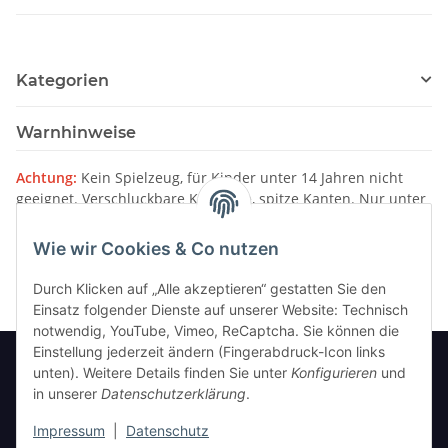
Kategorien
Warnhinweise
Achtung:
Kein Spielzeug, für Kinder unter 14 Jahren nicht
geeignet. Verschluckbare Kleinteile, spitze Kanten. Nur unter
Aufsicht von Erwachsenen verwenden.
Wie wir Cookies & Co nutzen
Bitte beachten Sie unsere
Warnhinweise
Durch Klicken auf „Alle akzeptieren“ gestatten Sie den
Einsatz folgender Dienste auf unserer Website: Technisch
notwendig, YouTube, Vimeo, ReCaptcha. Sie können die
Einstellung jederzeit ändern (Fingerabdruck-Icon links
unten). Weitere Details finden Sie unter
Konfigurieren
und
in unserer
Datenschutzerklärung
.
Informationen
Impressum
|
Datenschutz