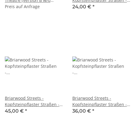
Theatre (Version B w/o
Kopfsteinpflaster Straßen -
rubble)
Preis auf Anfrage
Kreuzungen - SET (4)
24,00 €
*
Briarwood Streets -
Briarwood Streets -
Kopfsteinpflaster Straßen -
Kopfsteinpflaster Straßen -
Modular - SET (10)
Modular - SET (6)
45,00 €
*
36,00 €
*