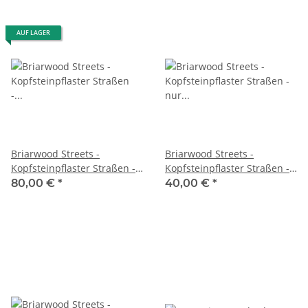
AUF LAGER
Briarwood Streets -
Briarwood Streets -
Kopfsteinpflaster Straßen -
Kopfsteinpflaster Straßen -
Modular - SET (GROSS)
nur Gerade - SET (8 x)
80,00 €
*
40,00 €
*