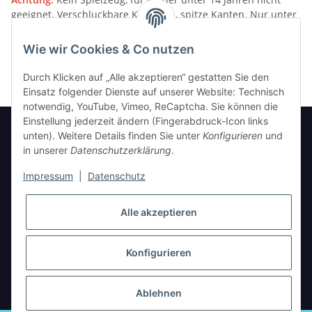
geeignet. Verschluckbare Kleinteile, spitze Kanten. Nur unter
Aufsicht von Erwachsenen verwenden.
Wie wir Cookies & Co nutzen
Bitte beachten Sie unsere
Warnhinweise
Durch Klicken auf „Alle akzeptieren“ gestatten Sie den
Einsatz folgender Dienste auf unserer Website: Technisch
notwendig, YouTube, Vimeo, ReCaptcha. Sie können die
Einstellung jederzeit ändern (Fingerabdruck-Icon links
unten). Weitere Details finden Sie unter
Konfigurieren
und
in unserer
Datenschutzerklärung
.
Informationen
Impressum
|
Datenschutz
Gesetzliche Informationen
Alle akzeptieren
Konfigurieren
* Alle Preise inkl. gesetzlicher USt., zzgl.
Versand
Ablehnen