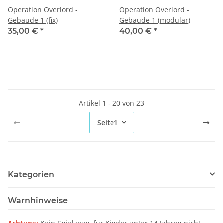
Operation Overlord -
Operation Overlord -
Gebäude 1 (fix)
Gebäude 1 (modular)
35,00 €
*
40,00 €
*
Artikel 1 - 20 von 23
Seite
1
Kategorien
Warnhinweise
Achtung:
Kein Spielzeug, für Kinder unter 14 Jahren nicht