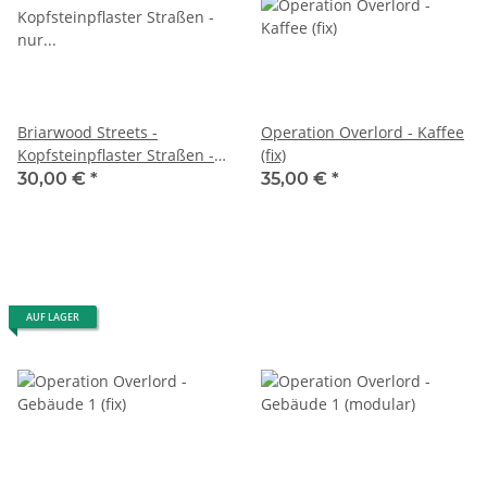
Briarwood Streets -
Operation Overlord - Kaffee
Kopfsteinpflaster Straßen -
(fix)
nur Kurven - SET (6)
30,00 €
*
35,00 €
*
AUF LAGER