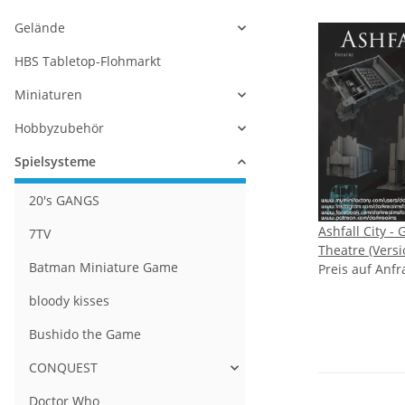
Gelände
HBS Tabletop-Flohmarkt
Miniaturen
Hobbyzubehör
Spielsysteme
20's GANGS
Ashfall City -
7TV
Theatre (Versi
Batman Miniature Game
Preis auf Anfr
bloody kisses
Bushido the Game
CONQUEST
Doctor Who