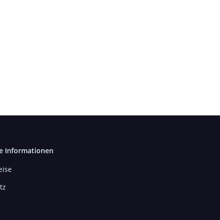
e Informationen
ise
tz