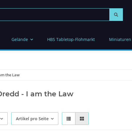
Gelände
HBS Tabletop-Flohmarkt
Miniaturen
 am the Law
redd - I am the Law
Artikel pro Seite