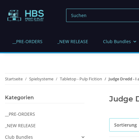
__PRE-ORDERS
_NEW RELEASE
Club Bundles
Startseite
Spielsysteme
Tabletop - Pulp Ficition
Judge Dredd - I
Judge D
Kategorien
__PRE-ORDERS
Sortierung
_NEW RELEASE
Club Bundles