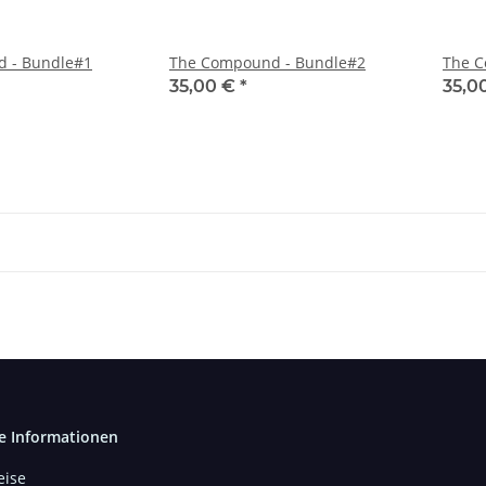
 - Bundle#1
The Compound - Bundle#2
The C
35,00 €
*
35,0
e Informationen
ise