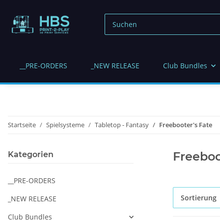
__PRE-ORDERS
_NEW RELEASE
Club Bundles
Startseite
Spielsysteme
Tabletop - Fantasy
Freebooter's Fate
Freeboo
Kategorien
__PRE-ORDERS
Sortierung
_NEW RELEASE
Club Bundles