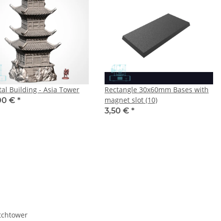
tal Building - Asia Tower
Rectangle 30x60mm Bases with
magnet slot (10)
00 €
*
3,50 €
*