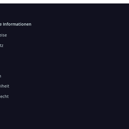
e Informationen
ise
tz
m
iheit
recht