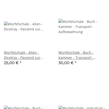
Würfelschale - Alien -
Würfelschale - Buch -
Dicetray - Passend zur
Kammer - Transport -
Würfelfarbe!
Aufbewahrung
25,00 €
*
30,00 €
*