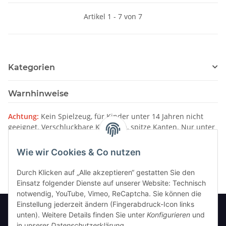
Artikel 1 - 7 von 7
Kategorien
Warnhinweise
Achtung:
Kein Spielzeug, für Kinder unter 14 Jahren nicht
geeignet. Verschluckbare Kleinteile, spitze Kanten. Nur unter
Aufsicht von Erwachsenen verwenden.
Wie wir Cookies & Co nutzen
Bitte beachten Sie unsere
Warnhinweise
Durch Klicken auf „Alle akzeptieren“ gestatten Sie den
Einsatz folgender Dienste auf unserer Website: Technisch
notwendig, YouTube, Vimeo, ReCaptcha. Sie können die
Einstellung jederzeit ändern (Fingerabdruck-Icon links
unten). Weitere Details finden Sie unter
Konfigurieren
und
in unserer
Datenschutzerklärung
.