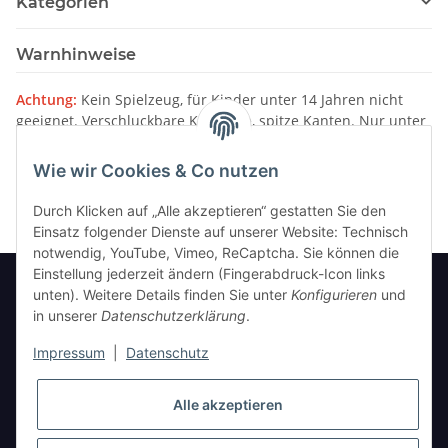
Kategorien
Warnhinweise
Achtung:
Kein Spielzeug, für Kinder unter 14 Jahren nicht
geeignet. Verschluckbare Kleinteile, spitze Kanten. Nur unter
Aufsicht von Erwachsenen verwenden.
Wie wir Cookies & Co nutzen
Bitte beachten Sie unsere
Warnhinweise
Durch Klicken auf „Alle akzeptieren“ gestatten Sie den
Einsatz folgender Dienste auf unserer Website: Technisch
notwendig, YouTube, Vimeo, ReCaptcha. Sie können die
Einstellung jederzeit ändern (Fingerabdruck-Icon links
unten). Weitere Details finden Sie unter
Konfigurieren
und
in unserer
Datenschutzerklärung
.
Informationen
Impressum
|
Datenschutz
Gesetzliche Informationen
Alle akzeptieren