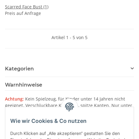
Scarred Face Bust (1)
Preis auf Anfrage
Artikel 1 - 5 von 5
Kategorien
Warnhinweise
Achtung:
Kein Spielzeug, für Kinder unter 14 Jahren nicht
geeignet. Verschluckbare Kleinteile, spitze Kanten. Nur unter
Aufsicht von Erwachsenen verwenden.
Wie wir Cookies & Co nutzen
Bitte beachten Sie unsere
Warnhinweise
Durch Klicken auf „Alle akzeptieren“ gestatten Sie den