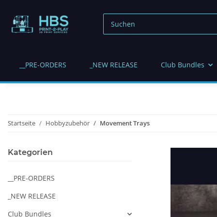
__PRE-ORDERS
_NEW RELEASE
Club Bundles
Startseite
Hobbyzubehör
Movement Trays
Kategorien
__PRE-ORDERS
_NEW RELEASE
Club Bundles