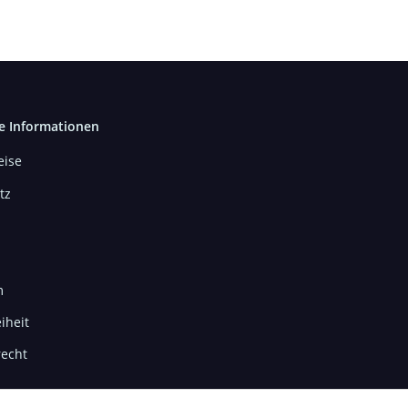
e Informationen
ise
tz
m
iheit
recht