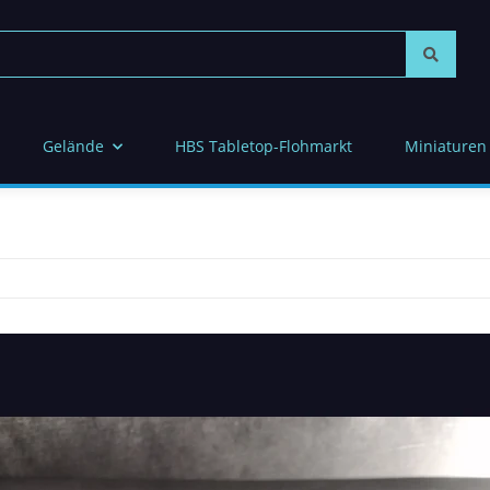
Gelände
HBS Tabletop-Flohmarkt
Miniaturen