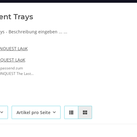
nt Trays
s - Beschreibung eingeben ... ...
NQUEST LAoK
 passend zum
ONQUEST The Last...
Artikel pro Seite