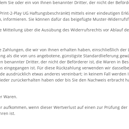
em Sie oder ein von Ihnen benannter Dritter, der nicht der Beför
nt-2-Play UG Haftungsbeschränkt) mittels einer eindeutigen Erkläru
en, informieren. Sie können dafür das beigefügte Muster-Widerrufs
die Mitteilung über die Ausübung des Widerrufsrechts vor Ablauf d
 Zahlungen, die wir von Ihnen erhalten haben, einschließlich der 
rung als die von uns angebotene, günstigste Standardlieferung gew
n benannter Dritter, der nicht der Beförderer ist, die Waren in 
uns eingegangen ist. Für diese Rückzahlung verwenden wir dasselbe
urde ausdrücklich etwas anderes vereinbart; in keinem Fall werde
ieder zurückerhalten haben oder bis Sie den Nachweis erbracht h
er Waren.
r aufkommen, wenn dieser Wertverlust auf einen zur Prüfung der 
ren ist.