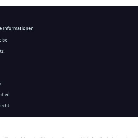
e Informationen
ise
tz
m
iheit
recht