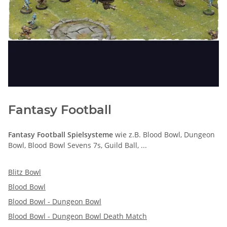
Fantasy Football
Fantasy Football Spielsysteme
wie z.B. Blood Bowl, Dungeon
Bowl, Blood Bowl Sevens 7s, Guild Ball, ...
Blitz Bowl
Blood Bowl
Blood Bowl - Dungeon Bowl
Blood Bowl - Dungeon Bowl Death Match