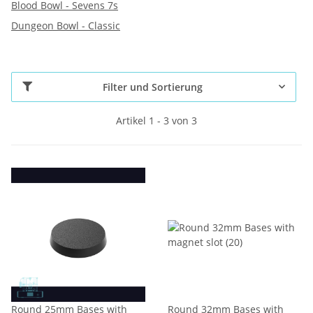
Blood Bowl - Sevens 7s
Dungeon Bowl - Classic
Filter und Sortierung
Artikel 1 - 3 von 3
Round 25mm Bases with
Round 32mm Bases with