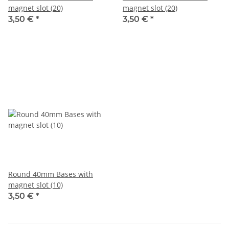
magnet slot (20)
magnet slot (20)
3,50 €
*
3,50 €
*
Round 40mm Bases with
magnet slot (10)
3,50 €
*