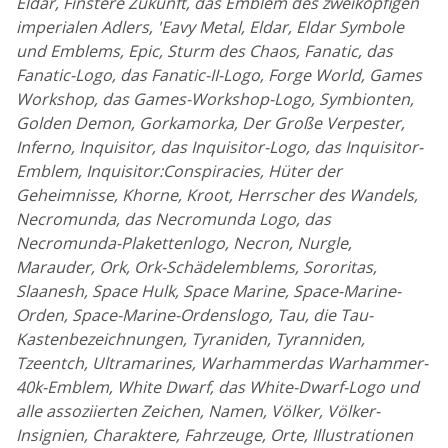
Eldar, Finstere Zukunft, das Emblem des zweiköpfigen
imperialen Adlers, 'Eavy Metal, Eldar, Eldar Symbole
und Emblems, Epic, Sturm des Chaos, Fanatic, das
Fanatic-Logo, das Fanatic-II-Logo, Forge World, Games
Workshop, das Games-Workshop-Logo, Symbionten,
Golden Demon, Gorkamorka, Der Große Verpester,
Inferno, Inquisitor, das Inquisitor-Logo, das Inquisitor-
Emblem, Inquisitor:Conspiracies, Hüter der
Geheimnisse, Khorne, Kroot, Herrscher des Wandels,
Necromunda, das Necromunda Logo, das
Necromunda-Plakettenlogo, Necron, Nurgle,
Marauder, Ork, Ork-Schädelemblems, Sororitas,
Slaanesh, Space Hulk, Space Marine, Space-Marine-
Orden, Space-Marine-Ordenslogo, Tau, die Tau-
Kastenbezeichnungen, Tyraniden, Tyranniden,
Tzeentch, Ultramarines, Warhammerdas Warhammer-
40k-Emblem, White Dwarf, das White-Dwarf-Logo und
alle assoziierten Zeichen, Namen, Völker, Völker-
Insignien, Charaktere, Fahrzeuge, Orte, Illustrationen