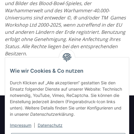
und Bilder des Blood-Bowl-Spieles, der
Warhammerwelt und des Warhammer-40.000-
Universums sind entweder
©,
®
und/oder
TM Games
Workshop Ltd 2000-2025, wenn zutreffend in der EU
und anderen Ländern der Erde registriert. Benutzung
erfolgt ohne Genehmigung. Keine Anfechtung ihres
Status. Alle Rechte liegen bei den entsprechenden
Besitzern
.
Wir beabsichtigen nicht, die Urheberrechte
Wie wir Cookies & Co nutzen
irgendwelcher Firmen oder Personen zu verletzen.
Durch Klicken auf „Alle akzeptieren“ gestatten Sie den
Einsatz folgender Dienste auf unserer Website: Technisch
notwendig, YouTube, Vimeo, ReCaptcha. Sie können die
Einstellung jederzeit ändern (Fingerabdruck-Icon links
unten). Weitere Details finden Sie unter
Konfigurieren
und
in unserer
Datenschutzerklärung
.
Informationen
Impressum
|
Datenschutz
Gesetzliche Informationen