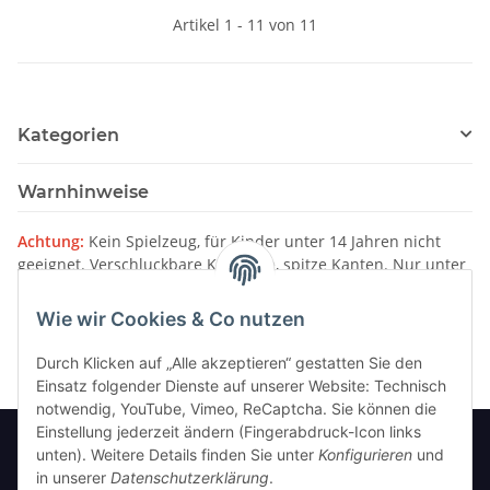
Artikel 1 - 11 von 11
Kategorien
Warnhinweise
Achtung:
Kein Spielzeug, für Kinder unter 14 Jahren nicht
geeignet. Verschluckbare Kleinteile, spitze Kanten. Nur unter
Aufsicht von Erwachsenen verwenden.
Wie wir Cookies & Co nutzen
Bitte beachten Sie unsere
Warnhinweise
Durch Klicken auf „Alle akzeptieren“ gestatten Sie den
Einsatz folgender Dienste auf unserer Website: Technisch
notwendig, YouTube, Vimeo, ReCaptcha. Sie können die
Einstellung jederzeit ändern (Fingerabdruck-Icon links
unten). Weitere Details finden Sie unter
Konfigurieren
und
in unserer
Datenschutzerklärung
.