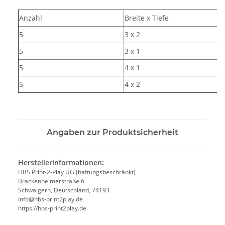
Anzahl
Breite x Tiefe
5
3 x 2
5
3 x 1
5
4 x 1
5
4 x 2
Angaben zur Produktsicherheit
Herstellerinformationen:
HBS Print-2-Play UG (haftungsbeschränkt)
Brackenheimerstraße 6
Schwaigern, Deutschland, 74193
info@hbs-print2play.de
https://hbs-print2play.de