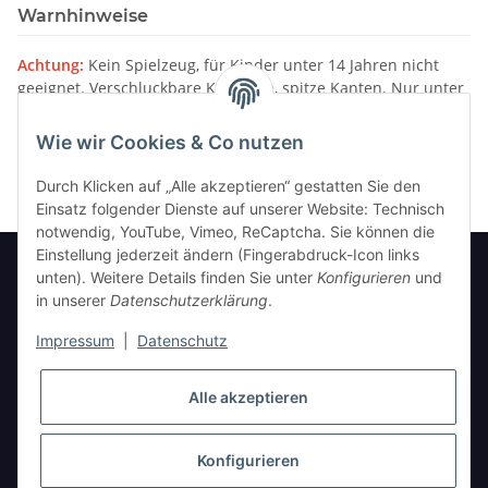
Warnhinweise
Achtung:
Kein Spielzeug, für Kinder unter 14 Jahren nicht
geeignet. Verschluckbare Kleinteile, spitze Kanten. Nur unter
Aufsicht von Erwachsenen verwenden.
Wie wir Cookies & Co nutzen
Bitte beachten Sie unsere
Warnhinweise
Durch Klicken auf „Alle akzeptieren“ gestatten Sie den
Einsatz folgender Dienste auf unserer Website: Technisch
notwendig, YouTube, Vimeo, ReCaptcha. Sie können die
Einstellung jederzeit ändern (Fingerabdruck-Icon links
unten). Weitere Details finden Sie unter
Konfigurieren
und
in unserer
Datenschutzerklärung
.
Informationen
Impressum
|
Datenschutz
Gesetzliche Informationen
Alle akzeptieren
Konfigurieren