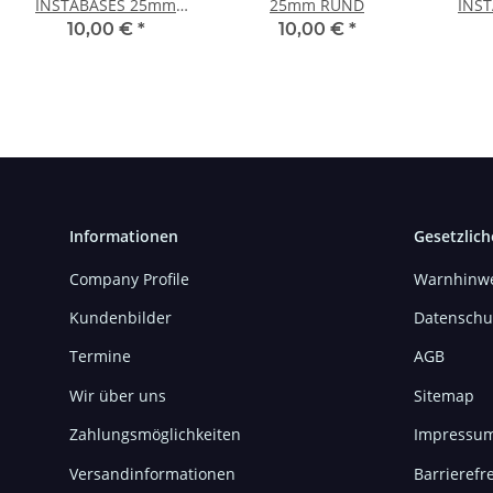
INSTABASES 25mm
25mm RUND
INS
RUND
10,00 €
*
10,00 €
*
Informationen
Gesetzlich
Company Profile
Warnhinwe
Kundenbilder
Datenschu
Termine
AGB
Wir über uns
Sitemap
Zahlungsmöglichkeiten
Impressu
Versandinformationen
Barrierefre