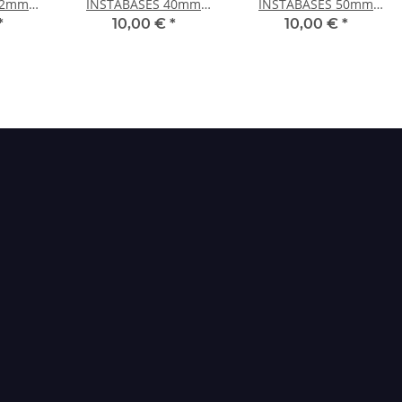
32mm
INSTABASES 40mm
INSTABASES 50mm
RUND
RUND
*
10,00 €
*
10,00 €
*