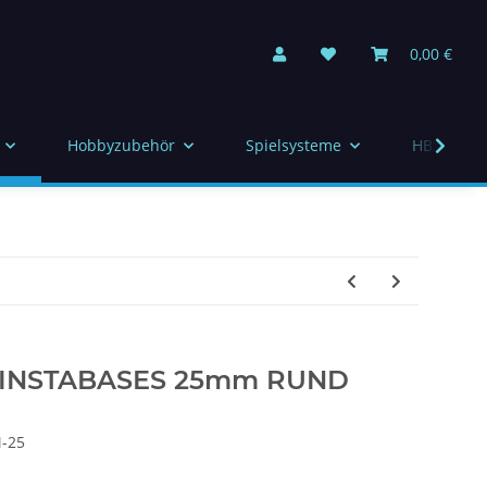
0,00 €
Hobbyzubehör
Spielsysteme
HBS Indiv
 INSTABASES 25mm RUND
-25