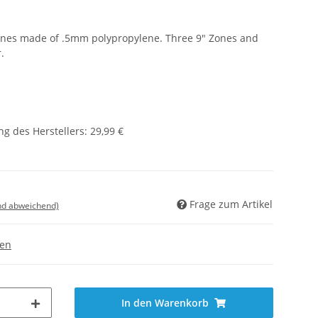
 Zones made of .5mm polypropylene. Three 9" Zones and
.
g des Herstellers
:
29,99 €
Frage zum Artikel
nd abweichend)
gen
In den Warenkorb