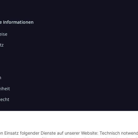
e Informationen
ise
tz
m
iheit
recht
den Einsatz folgender Dienste auf unserer Website: Technisch notwend