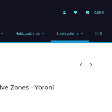
0,00 €
Hobbyzubehör
Spielsysteme
HBS Indiv
ve Zones - Yoroni