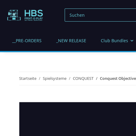
__PRE-ORDERS
_NEW RELEASE
Club Bundles
Startseite
Spielsysteme
CONQUEST
Conquest Objective