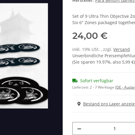
Hersteller:
Para Bellum Games
Set of 9 Ultra Thin Objective
Six 6" Zones packaged together
24,00 €
inkl. 19% USt. , zzgl.
Versand
Unverbindliche Preisempfehlun
(Sie sparen
19.97%
, also
5,99 €
)
Sofort verfügbar
Lieferzeit:
2 - 7 Werktage
(DE - Ausla
Bestand pro Lager anzei