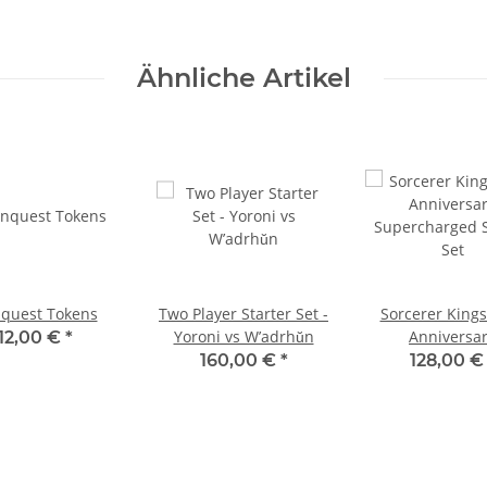
Ähnliche Artikel
quest Tokens
Two Player Starter Set -
Sorcerer Kings
Yoroni vs W’adrhŭn
Anniversa
12,00 €
*
Supercharged S
160,00 €
*
128,00 
Set