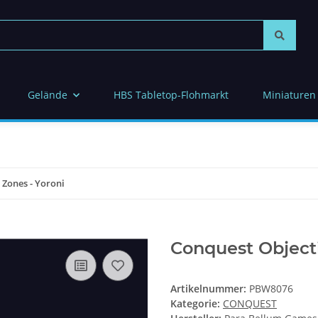
Gelände
HBS Tabletop-Flohmarkt
Miniaturen
 Zones - Yoroni
Conquest Objecti
Artikelnummer:
PBW8076
Kategorie:
CONQUEST