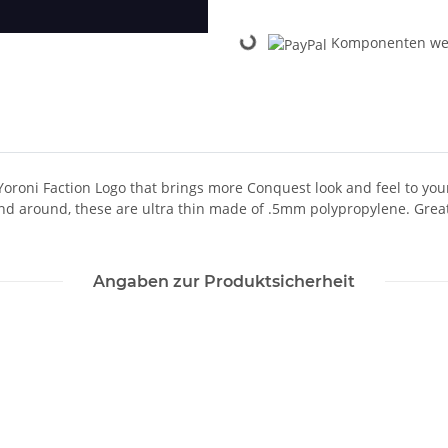
Loading...
Komponenten wer
e Yoroni Faction Logo that brings more Conquest look and feel to you
ff and around, these are ultra thin made of .5mm polypropylene. Gre
Angaben zur Produktsicherheit