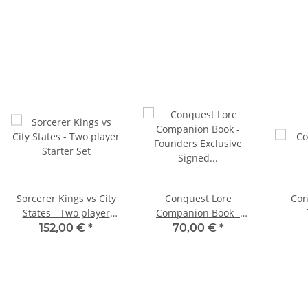
Sorcerer Kings vs City
Conquest Lore
Con
States - Two player
Companion Book -
Starter Set
Founder's Exclusive
152,00 €
*
70,00 €
*
Signed Copy