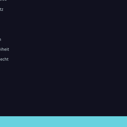
tz
m
iheit
recht