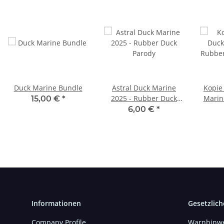
Duck Marine Bundle
Astral Duck Marine
Kopie
2025 - Rubber Duck
Marin
15,00 €
*
Parody
Du
6,00 €
*
Informationen
Gesetzlich
Company Profile
Warnhinwe