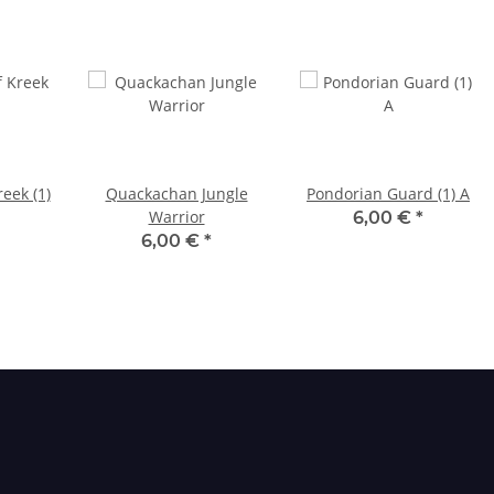
eek (1)
Quackachan Jungle
Pondorian Guard (1) A
Warrior
6,00 €
*
6,00 €
*