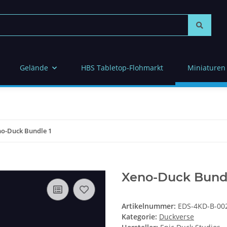
Gelände
HBS Tabletop-Flohmarkt
Miniaturen
o-Duck Bundle 1
Xeno-Duck Bundl
Artikelnummer:
EDS-4KD-B-00
Kategorie:
Duckverse