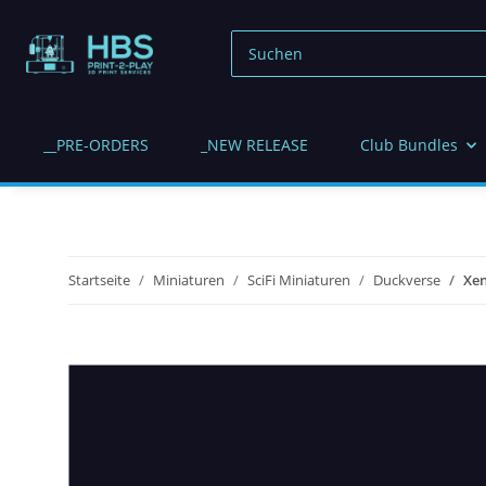
__PRE-ORDERS
_NEW RELEASE
Club Bundles
Startseite
Miniaturen
SciFi Miniaturen
Duckverse
Xen