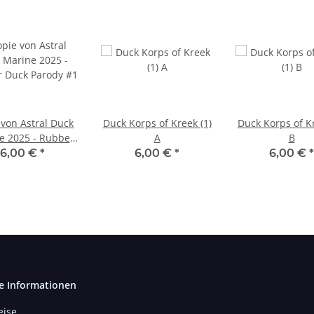
 von Astral Duck
Duck Korps of Kreek (1)
Duck Korps of Kr
e 2025 - Rubber
A
B
ck Parody #1
6,00 €
*
6,00 €
*
6,00 €
*
e Informationen
ise