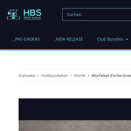
__PRE-ORDERS
_NEW RELEASE
Club Bundles
Startseite
Hobbyzubehör
Würfel
Würfelset (Farbe Gree