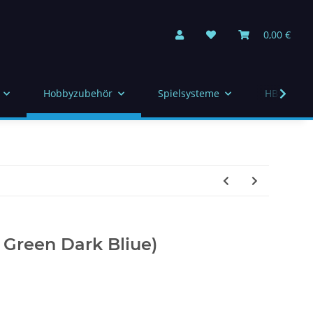
0,00 €
Hobbyzubehör
Spielsysteme
HBS Indiv
 Green Dark Bliue)