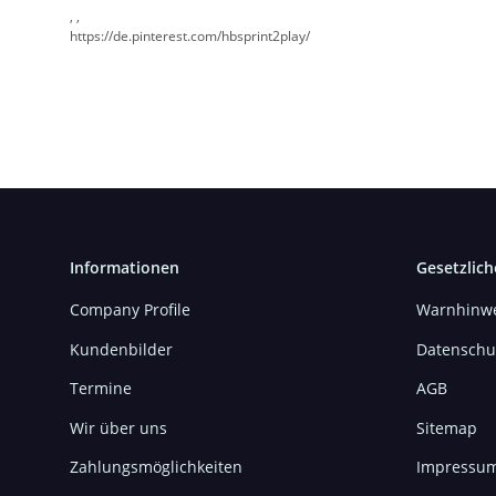
, ,
https://de.pinterest.com/hbsprint2play/
Informationen
Gesetzlich
Company Profile
Warnhinwe
Kundenbilder
Datenschu
Termine
AGB
Wir über uns
Sitemap
Zahlungsmöglichkeiten
Impressu