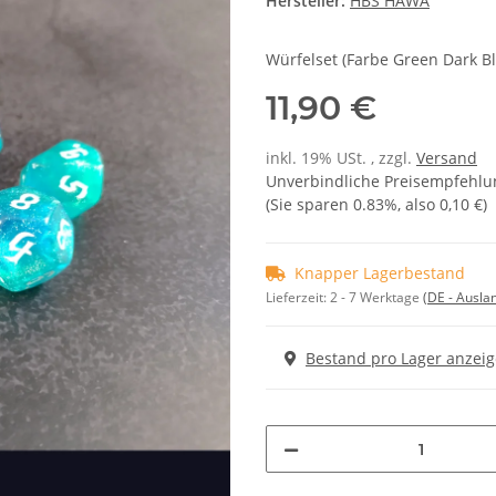
Hersteller:
HBS HAWA
Würfelset (Farbe Green Dark Bl
11,90 €
inkl. 19% USt. , zzgl.
Versand
Unverbindliche Preisempfehlun
(Sie sparen
0.83%
, also
0,10 €
)
Knapper Lagerbestand
Lieferzeit:
2 - 7 Werktage
(DE - Ausla
Bestand pro Lager anzei