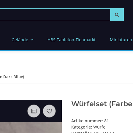
Gelände
HBS Tabletop-Flohmarkt
Miniaturen
n Dark Bliue)
Würfelset (Farbe
Artikelnummer:
81
Kategorie:
Würfel