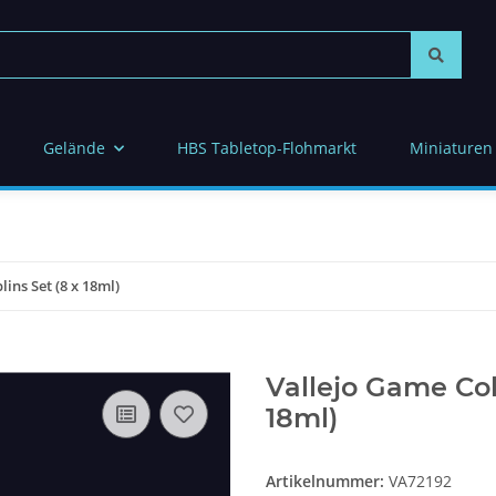
Gelände
HBS Tabletop-Flohmarkt
Miniaturen
ins Set (8 x 18ml)
Vallejo Game Colo
18ml)
Artikelnummer:
VA72192