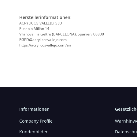
Herstellerinformationen:
ACRYLICOS VALLEJO, SLU
Eusebio Millán 14
Vilanova i la Geltrú (BARCELONA), Spanien, 08800
RGPD@acrylicosvallejo.com
https://acrylicosvallejo.com/en
Informationen
Gesetzlich
Company Profile
Warnhinwe
Kundenbilder
Datenschu