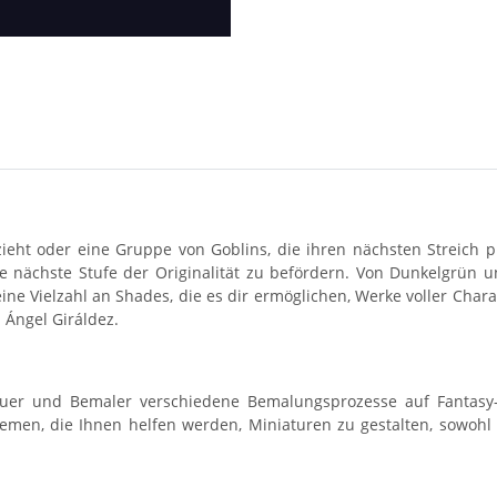
eht oder eine Gruppe von Goblins, die ihren nächsten Streich pla
e nächste Stufe der Originalität zu befördern. Von Dunkelgrün 
ne Vielzahl an Shades, die es dir ermöglichen, Werke voller Char
n Ángel Giráldez.
uer und Bemaler verschiedene Bemalungsprozesse auf Fantasy-F
Themen, die Ihnen helfen werden, Miniaturen zu gestalten, sowo