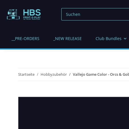
__PRE-ORDERS
_NEW RELEASE
Club Bundles
Startseite
Hobbyzubehör
Vallejo Game Color - Orcs & Gobl