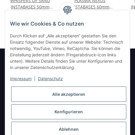
WHISPERS OF SAND
PLASMA NEXUS
INSTABASES 50mm
INSTABASES 60mm
I
RUND
RUND
10,00 €
*
10,00 €
*
Wie wir Cookies & Co nutzen
Durch Klicken auf „Alle akzeptieren“ gestatten Sie den
Einsatz folgender Dienste auf unserer Website: Technisch
notwendig, YouTube, Vimeo, ReCaptcha. Sie können die
Einstellung jederzeit ändern (Fingerabdruck-Icon links
unten). Weitere Details finden Sie unter
Konfigurieren
und
in unserer
Datenschutzerklärung
.
Informationen
Impressum
|
Datenschutz
Gesetzliche Informationen
Alle akzeptieren
Konfigurieren
* Alle Preise inkl. gesetzlicher USt., zzgl.
Versand
Ablehnen