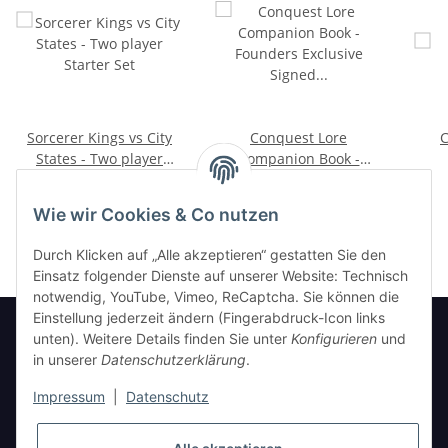
Sorcerer Kings vs City
Conquest Lore
C
States - Two player
Companion Book -
Starter Set
Founder's Exclusive
152,00 €
*
70,00 €
*
Signed Copy
Wie wir Cookies & Co nutzen
Durch Klicken auf „Alle akzeptieren“ gestatten Sie den
Einsatz folgender Dienste auf unserer Website: Technisch
notwendig, YouTube, Vimeo, ReCaptcha. Sie können die
Einstellung jederzeit ändern (Fingerabdruck-Icon links
unten). Weitere Details finden Sie unter
Konfigurieren
und
in unserer
Datenschutzerklärung
.
Informationen
Impressum
|
Datenschutz
Gesetzliche Informationen