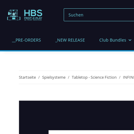
__PRE-ORDERS
_NEW RELEASE
Club Bundles
Startseite
Spielsysteme
Tabletop - Science Fiction
INFIN