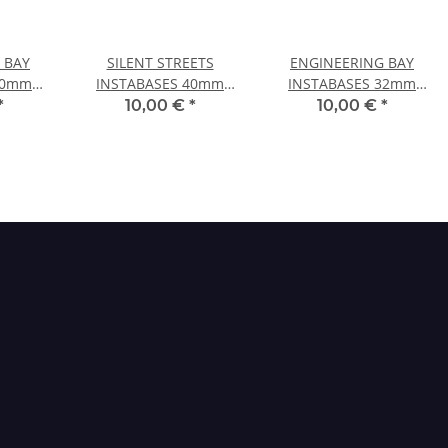
 BAY
SILENT STREETS
ENGINEERING BAY
50mm
INSTABASES 40mm
INSTABASES 32mm
RUND
RUND
*
10,00 €
*
10,00 €
*