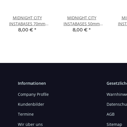
MIDNIGHT CITY
MIDNIGHT CITY
MI
INSTABASES 70mm
INSTABASES 50mm
INS
RUND
RUND
8,00 €
*
8,00 €
*
Informationen
Gesetzlich
Company Profile
Warnhinwe
Kundenbilder
Datenschu
Termine
AGB
Wir über uns
Sitemap