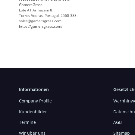
GamersGrass
Lote A1 Armazém 8
Torres Vedras, Portugal, 2560-383
sales@gamersgrass.com
https://gamersgrass.com/
Informationen
Gesetzlich
Company Profile
Warnhinwe
Kundenbilder
Datenschu
Termine
AGB
Wir über uns
Sitemap