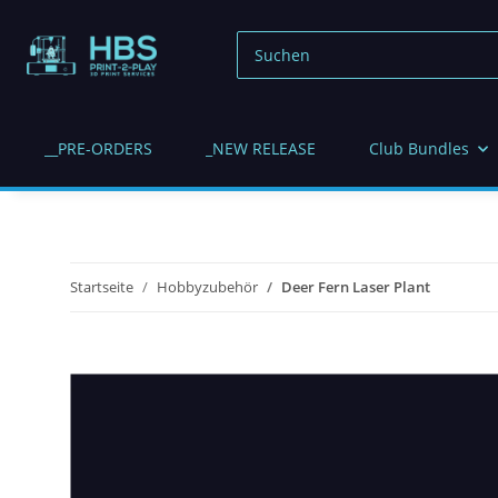
__PRE-ORDERS
_NEW RELEASE
Club Bundles
Startseite
Hobbyzubehör
Deer Fern Laser Plant