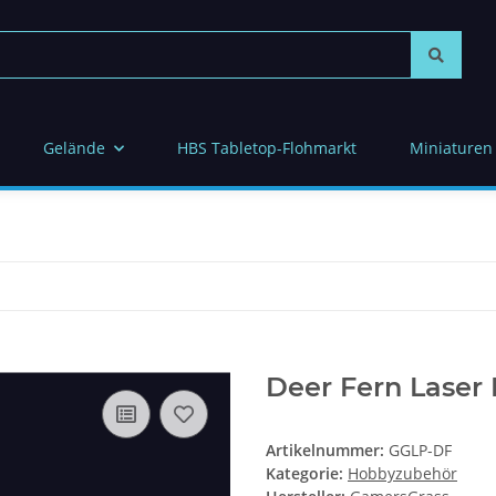
Gelände
HBS Tabletop-Flohmarkt
Miniaturen
Deer Fern Laser 
Artikelnummer:
GGLP-DF
Kategorie:
Hobbyzubehör