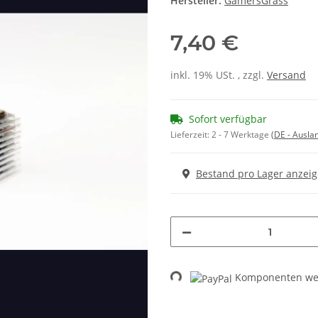
Hersteller:
GamersGrass
7,40 €
inkl. 19% USt. , zzgl.
Versand
Sofort verfügbar
Lieferzeit:
2 - 7 Werktage
(DE - Ausla
Bestand pro Lager anzei
Loading...
Komponenten wer