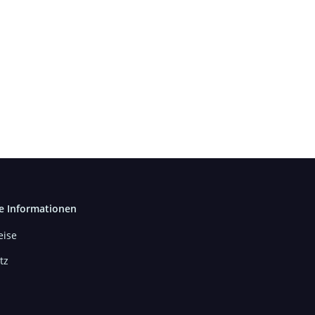
e Informationen
ise
tz